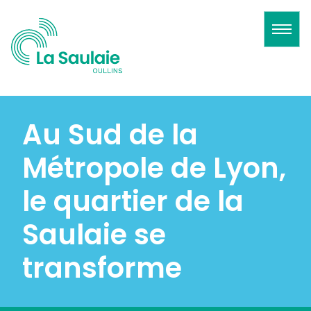
Au Sud de la
Métropole de Lyon,
le quartier de la
Saulaie se
transforme